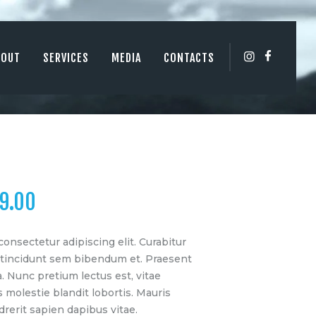
BOUT
SERVICES
MEDIA
CONTACTS
9.00
onsectetur adipiscing elit. Curabitur
et tincidunt sem bibendum et. Praesent
 Nunc pretium lectus est, vitae
s molestie blandit lobortis. Mauris
rerit sapien dapibus vitae.