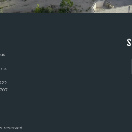
S
 us
ne.
422
2707
ts reserved.