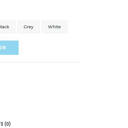
lack
Grey
White
NOW
S (0)