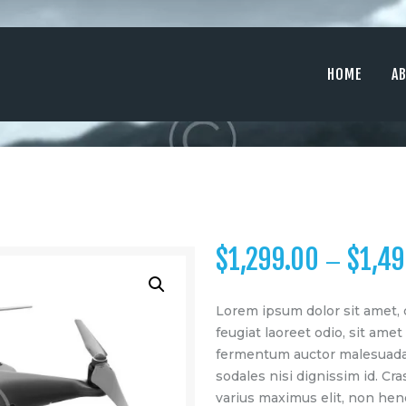
HOME
ABOUT
HOME
A
SERVICES
MEDIA
CONTACTS
$
1,299.00
$
1,49
–
Lorem ipsum dolor sit amet, c
feugiat laoreet odio, sit am
fermentum auctor malesuada.
sodales nisi dignissim id. Cra
varius maximus elit, non hend