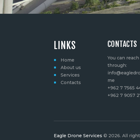
CONTACTS
LINKS
You can reach
Home
through:
About us
info@eagledro
Services
me
Contacts
+962 7 7565 4
+962 7 9057 
Eagle Drone Services
© 2026. All righ